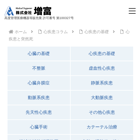
高度管理医療機器等販売業 許可番号 第100327号
ホーム
心疾患コラム
心疾患の基礎
心
疾患と突然死
心臓の基礎
心疾患の基礎
不整脈
虚血性心疾患
心臓弁膜症
静脈系疾患
動脈系疾患
大動脈疾患
先天性心疾患
その他心疾患
心臓手術
カテーテル治療