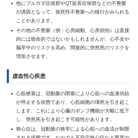
他にブルガダ症候群やQT延長症候群などの不整脈
が誘因となって、致死性不整脈への移行がみられる
ことがあります。
その他の不整脈（例：心房細動、心房頻拍）は直接
的には致命的ではないかもしれませんが、心不全や
脳卒中のリスクを高め、間接的に突然死のリスクを
増加させます。
虚血性心疾患
心筋梗塞は、冠動脈の閉塞により心筋への血液供給
が停止する状態であり、心筋細胞の壊死を引き起こ
します。これにより心臓のポンプ機能が大幅に低下
し、突然死を引き起こす可能性があります。
狭心症は、冠動脈の狭窄による心筋への血流が制限
される状態です。なかでも不安定狭心症など重度の