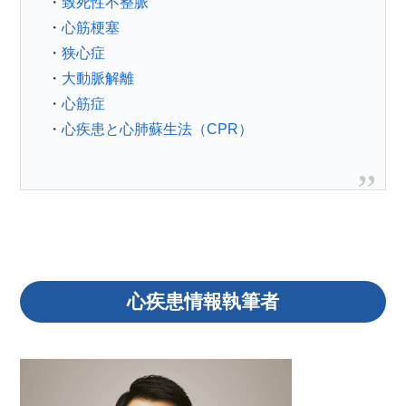
・
致死性不整脈
・
心筋梗塞
・
狭心症
・
大動脈解離
・
心筋症
・
心疾患と心肺蘇生法（CPR）
心疾患情報執筆者