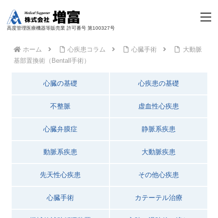
高度管理医療機器等販売業 許可番号 第100327号
ホーム
心疾患コラム
心臓手術
大動脈
基部置換術（Bentall手術）
心臓の基礎
心疾患の基礎
不整脈
虚血性心疾患
心臓弁膜症
静脈系疾患
動脈系疾患
大動脈疾患
先天性心疾患
その他心疾患
心臓手術
カテーテル治療