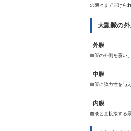
（CABG/OPCAB）
> ナノテクノロジーで心筋梗塞
の隅々まで届けら
> 心臓移植
治療を変える|アポトーシス細胞
> 人工弁とは
の活用
大動脈の外
> ロボット心臓手術とは
> 臍帯（せいたい）血幹細胞を
> ペースメーカーとは
用いた心筋梗塞治療
外膜
> 人工心肺とは
> 低侵襲心臓手術（MICS)
血管の外側を覆い
> ステントグラフト手術
> 合併症について
中膜
> 麻酔について
血管に弾力性を与
内膜
血液と直接接する