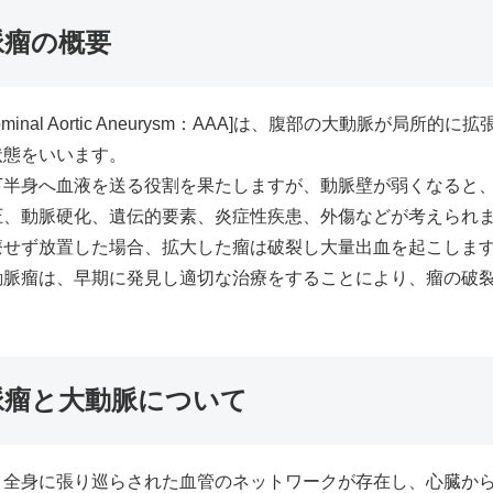
脈瘤の概要
ominal Aortic Aneurysm：AAA]は、腹部の大動脈が局
状態をいいます。
下半身へ血液を送る役割を果たしますが、動脈壁が弱くなると
圧、動脈硬化、遺伝的要素、炎症性疾患、外傷などが考えられ
療せず放置した場合、拡大した瘤は破裂し大量出血を起こしま
動脈瘤は、早期に発見し適切な治療をすることにより、瘤の破
脈瘤と大動脈について
、全身に張り巡らされた血管のネットワークが存在し、心臓か