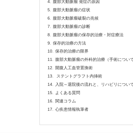
腹部大動脈瘤 発症の原因
腹部大動脈瘤の症状
腹部大動脈瘤破裂の兆候
腹部大動脈瘤の診断
腹部大動脈瘤の保存的治療・対症療法
保存的治療の方法
保存的治療の限界
腹部大動脈瘤の外科的治療（手術につい
開腹人工血管置換術
ステントグラフト内挿術
入院～退院後の流れと、リハビリについ
よくある質問
関連コラム
心疾患情報執筆者