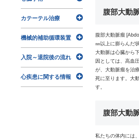
> 脳梗塞と心血疾患の関連
> 大血管転位症
腹部大動
> 慢性腎臓病（CKD）と心血管
> ファロー四徴症
> MAZE手術
カテーテル治療
疾患の関連
> 心室中隔欠損症
> 左室形成術（Dor手術）
> 糖尿病と心血疾患
> 心房中隔欠損症（ASD）
> 人工血管置換術（Total arch）
> 大動脈弁手術 開心手術による
腹部大動脈瘤 [Abd
> 川崎病
機械的補助循環装置
とは？適応疾患・手術手技・脳
大動脈弁置換術（AVR）/大動脈
㎜以上に膨らんだ
> 感染性心内膜炎
保護・合併症・術後管理まで解
弁形成術（AVP）/経カテーテル
> ECMO（体外式膜型人工肺）
大動脈は心臓から
> 心筋症
説
入院～退院後の流れ
大動脈弁置換術（TAVR）
> 補助人工心臓
因としては、高血
> 心臓腫瘍
> 三尖弁輪形成術（TAP）
> 経皮的冠動脈インターベンシ
> 大動脈内バルーンパンピング
が、大動脈瘤を治
> 入院～手術前までの流れ
> 三尖弁置換術（TVR）
ョン（PCI）
心疾患に関する情報
（IABP）
死に至ります。大
> 心臓手術～退院まで
> 僧帽弁形成術（MVP）
> バルーン大動脈弁形成術
す。
> 退院後の生活上の注意点
> 僧帽弁置換術（MVR）
> 超音波診断支援AIの実臨床応
（BAV）
> 心臓リハビリテーション
> 自己弁温存基部置換術
用 薬事承認を取得
> 末梢血管治療（EVT）
（Remodeling）
> 胸腹部大動脈瘤手術の新たな
> カテーテルアブレーション
腹部大動
> 大動脈基部置換術（Bentall手
血管内手術式について
> 心臓カテーテル
術）
> 肥大型心筋症の治療に運動と
> 冠動脈バイパス術
新薬が有効
私たちの体内には