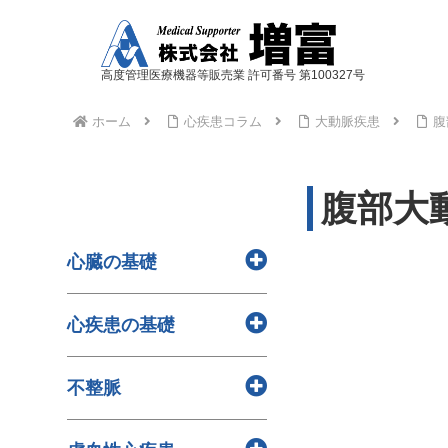
高度管理医療機器等販売業 許可番号 第100327号
ホーム
心疾患コラム
大動脈疾患
腹
腹部大
心臓の基礎
> 心臓と血液の役割
心疾患の基礎
> 全身の血管の解剖
> 心臓の解剖
> 心疾患と看護ケア
不整脈
> 心疾患と生活習慣
> 心疾患と突然死
> 特有の不整脈（WPW症候