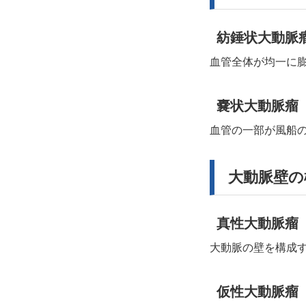
紡錘状大動脈
血管全体が均一に
嚢状大動脈瘤
血管の一部が風船
大動脈壁の
真性大動脈瘤
大動脈の壁を構成
仮性大動脈瘤