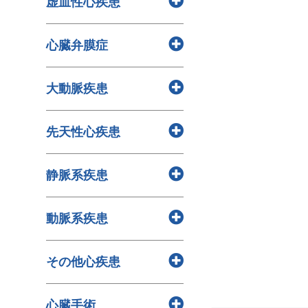
虚血性心疾患
> 心疾患と心肺蘇生法（CPR）
群/QT延長症候群/ブルガダ症候
> 心疾患と栄養の関係
群）
> 狭心症
> 心疾患と診断方法
心臓弁膜症
> 心室内伝導障害
> 心筋梗塞
> 心疾患と薬物療法
> 期外収縮
> 弁膜症
> 心疾患について
> 上室性頻拍
大動脈疾患
> 大動脈弁輪拡張症
> 致死性不整脈
> 三尖弁閉鎖不全症
> 腹部大動脈瘤
> 洞不全症候群
先天性心疾患
> 僧帽弁閉鎖不全症
> 胸部大動脈瘤
> 房室ブロック
> 僧帽弁狭窄症
> 大動脈解離
> 心電図の読み方
> 先天性心疾患とは
> 大動脈弁狭窄症
静脈系疾患
> 心房粗動
> エプスタイン病
> 大動脈弁閉鎖不全症
> 不整脈とは
> 左心低形成症候群
> 上大静脈症候群（SVCS）
動脈系疾患
> 心房細動
> 総肺静脈還流異常症
> 深部静脈血栓症（DVT）
> 肺動脈狭窄症
> 肺塞栓症（PE）
> 大動脈炎症候群
> 大動脈縮窄症
その他心疾患
> 下肢静脈瘤
> 急性動脈閉塞症（AAO）
> 動脈管開存症
> 閉塞性血栓血管炎（TAO）
> リンパ系疾患
> 単心室症
心臓手術
> 末梢動脈疾患（PAD）