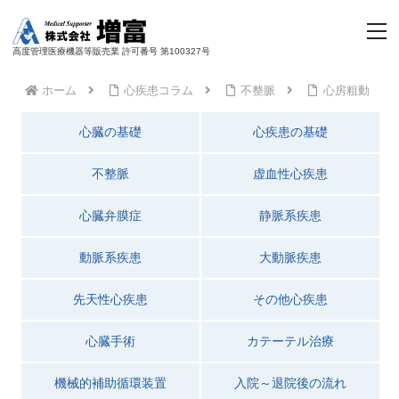
高度管理医療機器等販売業 許可番号 第100327号
ホーム
心疾患コラム
不整脈
心房粗動
心臓の基礎
心疾患の基礎
不整脈
虚血性心疾患
心臓弁膜症
静脈系疾患
動脈系疾患
大動脈疾患
先天性心疾患
その他心疾患
心臓手術
カテーテル治療
機械的補助循環装置
入院～退院後の流れ