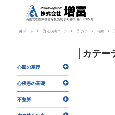
高度管理医療機器等販売業 許可番号 第100327号
ホーム
心疾患コラム
カテーテル治療
カテー
心臓の基礎
> 心臓と血液の役割
心疾患の基礎
> 全身の血管の解剖
> 心臓の解剖
> 心疾患と看護ケア
不整脈
> 心疾患と生活習慣
> 心疾患と突然死
> 特有の不整脈（WPW症候