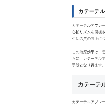
（CABG/OPCAB）
> ナノテクノロジーで心筋梗塞
> 心臓移植
治療を変える|アポトーシス細胞
カテーテル
> 人工弁とは
の活用
> ロボット心臓手術とは
> 臍帯（せいたい）血幹細胞を
カテーテルアブレ
> ペースメーカーとは
用いた心筋梗塞治療
心拍リズムを回復
> 人工心肺とは
生活の質の向上に
> 低侵襲心臓手術（MICS)
> ステントグラフト手術
この治療効果は、
> 合併症について
らに、カテーテル
> 麻酔について
手段となり得ます
カテーテ
カテーテルアブレ