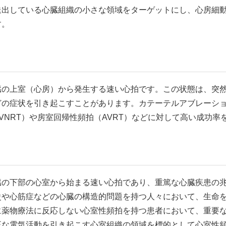
送出している心臓組織の小さな領域をターゲットにし、心房細
す。
臓の上室（心房）から発生する速い心拍です。この状態は、突
どの症状を引き起こすことがあります。カテーテルアブレーシ
VNRT）や房室回帰性頻拍（AVRT）などに対して高い成功率
臓の下部の心室から始まる速い心拍であり、重篤な心臓疾患の
史や心筋症などの心臓の構造的問題を持つ人々において、生命
に薬物療法に反応しない心室性頻拍を持つ患者において、重要
正な電気活動を引き起こす心室組織の領域を標的として心室性