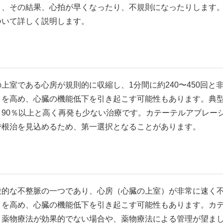
り、その結果、心拍が早くなったり、不規則になったりします
ついて詳しく説明します。
上室である心房が規則的に収縮し、1分間に約240〜450回
クを高め、心臓の機能低下を引き起こす可能性もあります。典
、90％以上と高く再発も少ない治療です。カテーテルアブレー
で根治を見込めるため、第一選択となることがあります。
般的な不整脈の一つであり、心房（心臓の上室）が非常に速く
クを高め、心臓の機能低下を引き起こす可能性もあります。カ
、薬物療法が効果的でない場合や、薬物療法による管理が望ま