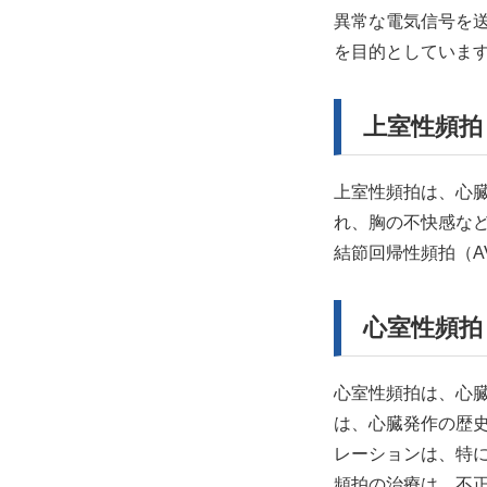
異常な電気信号を
を目的としていま
上室性頻拍
上室性頻拍は、心
れ、胸の不快感な
結節回帰性頻拍（A
心室性頻拍
心室性頻拍は、心
は、心臓発作の歴
レーションは、特
頻拍の治療は、不