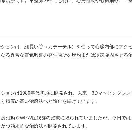
切る治療です。不整脈の中でも特に、心房粗動や心房細動、上室
ーションは、細長い管（カテーテル）を使って心臓内部にアク
となる異常な電気興奮の発生箇所を焼灼または冷凍凝固させる
ションは1980年代初頭に開発され、以来、3Dマッピングシ
より精度の高い治療法へと進化を続けています。
心房細動やWPW症候群の治療に限られていましたが、今日では
全かつ効果的な治療法が開発されています。