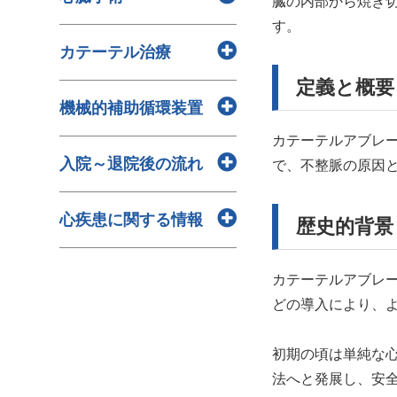
臓の内部から焼き
> 脳梗塞と心血疾患の関連
> 大血管転位症
す。
> 慢性腎臓病（CKD）と心血管
> ファロー四徴症
> MAZE手術
カテーテル治療
疾患の関連
> 心室中隔欠損症
> 左室形成術（Dor手術）
> 糖尿病と心血疾患
定義と概要
> 心房中隔欠損症（ASD）
> 人工血管置換術（Total arch）
> 大動脈弁手術 開心手術による
> 川崎病
機械的補助循環装置
とは？適応疾患・手術手技・脳
大動脈弁置換術（AVR）/大動脈
> 感染性心内膜炎
保護・合併症・術後管理まで解
カテーテルアブレ
弁形成術（AVP）/経カテーテル
> ECMO（体外式膜型人工肺）
> 心筋症
説
入院～退院後の流れ
で、不整脈の原因
大動脈弁置換術（TAVR）
> 補助人工心臓
> 心臓腫瘍
> 三尖弁輪形成術（TAP）
> 経皮的冠動脈インターベンシ
> 大動脈内バルーンパンピング
> 入院～手術前までの流れ
> 三尖弁置換術（TVR）
ョン（PCI）
心疾患に関する情報
歴史的背景
（IABP）
> 心臓手術～退院まで
> 僧帽弁形成術（MVP）
> バルーン大動脈弁形成術
> 退院後の生活上の注意点
> 僧帽弁置換術（MVR）
> 超音波診断支援AIの実臨床応
（BAV）
> 心臓リハビリテーション
カテーテルアブレー
> 自己弁温存基部置換術
用 薬事承認を取得
> 末梢血管治療（EVT）
どの導入により、
（Remodeling）
> 胸腹部大動脈瘤手術の新たな
> カテーテルアブレーション
> 大動脈基部置換術（Bentall手
血管内手術式について
> 心臓カテーテル
初期の頃は単純な
術）
> 肥大型心筋症の治療に運動と
法へと発展し、安
> 冠動脈バイパス術
新薬が有効