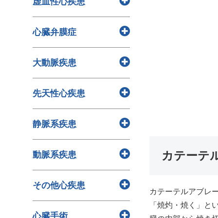
虚血性心疾患
> 心疾患と心肺蘇生法（CPR）
群/QT延長症候群/ブルガダ症候
> 心疾患と栄養の関係
群）
> 狭心症
> 心疾患と診断方法
心臓弁膜症
> 心室内伝導障害
> 心筋梗塞
> 心疾患と薬物療法
> 期外収縮
> 弁膜症
> 心疾患について
> 上室性頻拍
大動脈疾患
> 大動脈弁輪拡張症
> 致死性不整脈
> 三尖弁閉鎖不全症
> 腹部大動脈瘤
> 洞不全症候群
先天性心疾患
> 僧帽弁閉鎖不全症
> 胸部大動脈瘤
> 房室ブロック
> 僧帽弁狭窄症
> 大動脈解離
> 心電図の読み方
> 先天性心疾患とは
> 大動脈弁狭窄症
静脈系疾患
> 心房粗動
> エプスタイン病
> 大動脈弁閉鎖不全症
> 不整脈とは
> 左心低形成症候群
> 上大静脈症候群（SVCS）
カテーテ
動脈系疾患
> 心房細動
> 総肺静脈還流異常症
> 深部静脈血栓症（DVT）
> 肺動脈狭窄症
> 肺塞栓症（PE）
> 大動脈炎症候群
> 大動脈縮窄症
その他心疾患
> 下肢静脈瘤
> 急性動脈閉塞症（AAO）
カテーテルアブレ
> 動脈管開存症
> 閉塞性血栓血管炎（TAO）
「焼灼・焼く」と
> リンパ系疾患
> 単心室症
心臓手術
> 末梢動脈疾患（PAD）